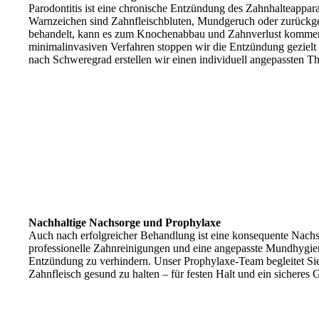
Parodontitis ist eine chronische Entzündung des Zahnhalteapparat
Warnzeichen sind Zahnfleischbluten, Mundgeruch oder zurückgeh
behandelt, kann es zum Knochenabbau und Zahnverlust kommen
minimalinvasiven Verfahren stoppen wir die Entzündung gezielt 
nach Schweregrad erstellen wir einen individuell angepassten Th
Nachhaltige Nachsorge und Prophylaxe
Auch nach erfolgreicher Behandlung ist eine konsequente Nach
professionelle Zahnreinigungen und eine angepasste Mundhygie
Entzündung zu verhindern. Unser Prophylaxe-Team begleitet Sie la
Zahnfleisch gesund zu halten – für festen Halt und ein sichere