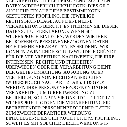
VERARBEITUNG IHRER PERSONENBEZOGENEN
DATEN WIDERSPRUCH EINZULEGEN; DIES GILT
AUCH FÜR EIN AUF DIESE BESTIMMUNGEN
GESTÜTZTES PROFILING. DIE JEWEILIGE
RECHTSGRUNDLAGE, AUF DENEN EINE
VERARBEITUNG BERUHT, ENTNEHMEN SIE DIESER
DATENSCHUTZERKLÄRUNG. WENN SIE
WIDERSPRUCH EINLEGEN, WERDEN WIR IHRE
BETROFFENEN PERSONENBEZOGENEN DATEN
NICHT MEHR VERARBEITEN, ES SEI DENN, WIR
KÖNNEN ZWINGENDE SCHUTZWÜRDIGE GRÜNDE
FÜR DIE VERARBEITUNG NACHWEISEN, DIE IHRE
INTERESSEN, RECHTE UND FREIHEITEN
ÜBERWIEGEN ODER DIE VERARBEITUNG DIENT
DER GELTENDMACHUNG, AUSÜBUNG ODER
VERTEIDIGUNG VON RECHTSANSPRÜCHEN
(WIDERSPRUCH NACH ART. 21 ABS. 1 DSGVO).
WERDEN IHRE PERSONENBEZOGENEN DATEN
VERARBEITET, UM DIREKTWERBUNG ZU
BETREIBEN, SO HABEN SIE DAS RECHT, JEDERZEIT
WIDERSPRUCH GEGEN DIE VERARBEITUNG SIE
BETREFFENDER PERSONENBEZOGENER DATEN
ZUM ZWECKE DERARTIGER WERBUNG
EINZULEGEN; DIES GILT AUCH FÜR DAS PROFILING,
SOWEIT ES MIT SOLCHER DIREKTWERBUNG IN